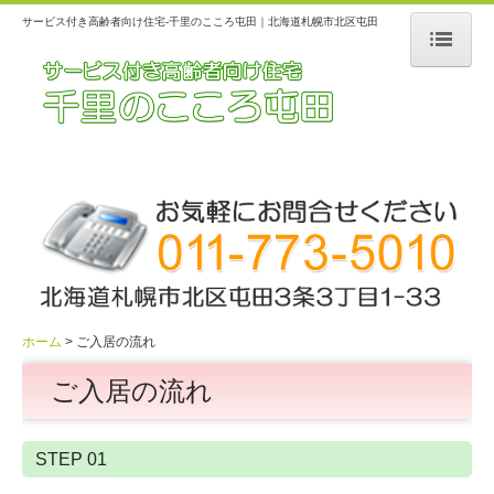
サービス付き高齢者向け住宅-千里のこころ屯田｜北海道札幌市北区屯田
ホーム
施設案内
生活支援サービス
ご入居の流れ
ご利用料金
介護事業所
ホーム
ご入居の流れ
関連施設
ご入居の流れ
よくある質問
交通案内
STEP 01
お問合せ