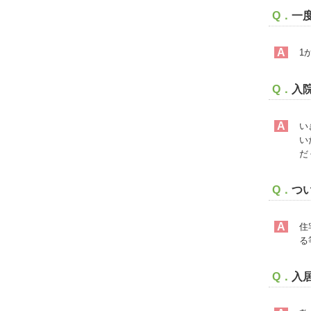
Q．
一
A
1
Q．
入
A
い
い
だ
Q．
つ
A
住
る
Q．
入