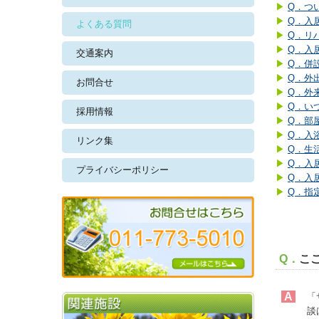
▶
Q．つ
▶
Q．入
よくある質問
▶
Q．リ
▶
Q．入
交通案内
▶
Q．併
▶
Q．外
お問合せ
▶
Q．外
▶
Q．い
採用情報
▶
Q．部
▶
Q．入
リンク集
▶
Q．生
▶
Q．入
プライバシーポリシー
▶
Q．入
▶
Q．指
Q．
こ
A
「
談