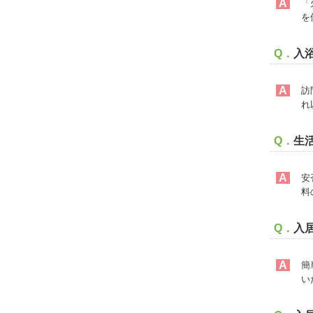
A
「
を
Q．
入
A
訪
れ
Q．
生
A
安
料
Q．
入
A
簡
い