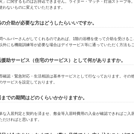
火」に関するものはお持込できません。ライター・マッチ・灯油ストーブ等
使わないものに変えていただきます。
浴の介助が必要な方はどうしたらいいですか。
問ヘルパーさんがしてくれるのであれば、1階の浴槽を使って介助を受けるこ
以外にも機能訓練等が必要な場合はデイサービス等に通っていただく方法も
活援助サービス（住宅のサービス）として何がありますか。
否確認・緊急対応・生活相談は基本サービスとして行なっております。その
のサービスを設定しております。
居までの期間はどのくらいかかりますか。
単な入居判定と契約を済ませ、敷金等入居時費用の入金が確認できればご入居
ただければと思います。