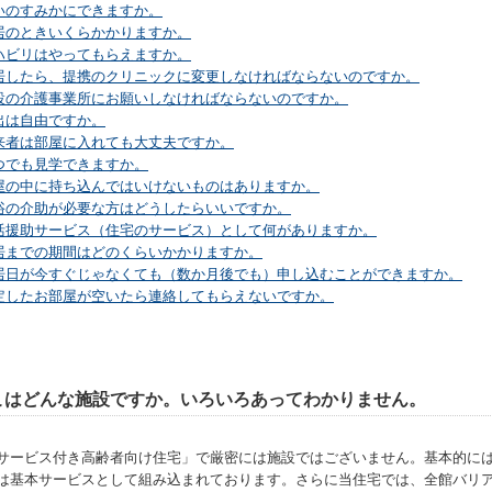
いのすみかにできますか。
居のときいくらかかりますか。
ハビリはやってもらえますか。
居したら、提携のクリニックに変更しなければならないのですか。
設の介護事業所にお願いしなければならないのですか。
出は自由ですか。
来者は部屋に入れても大丈夫ですか。
つでも見学できますか。
屋の中に持ち込んではいけないものはありますか。
浴の介助が必要な方はどうしたらいいですか。
活援助サービス（住宅のサービス）として何がありますか。
居までの期間はどのくらいかかりますか。
居日が今すぐじゃなくても（数か月後でも）申し込むことができますか。
定したお部屋が空いたら連絡してもらえないですか。
こはどんな施設ですか。いろいろあってわかりません。
サービス付き高齢者向け住宅」で厳密には施設ではございません。基本的に
は基本サービスとして組み込まれております。さらに当住宅では、全館バリ