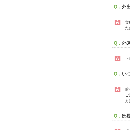
Q．
外
A
食
た
Q．
外
A
正
Q．
い
A
前
ご
方
Q．
部