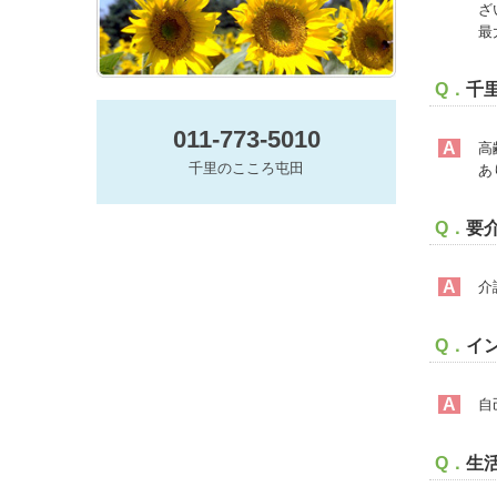
ざ
最
Q．
千
011-773-5010
A
高
千里のこころ屯田
あ
Q．
要
A
介
Q．
イ
A
自
Q．
生