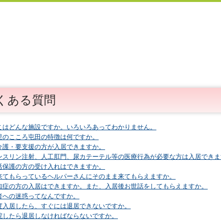
くある質問
こはどんな施設ですか。いろいろあってわかりません。
里のこころ屯田の特徴は何ですか。
介護・要支援の方が入居できますか。
ンスリン注射、人工肛門、尿カテーテル等の医療行為が必要な方は入居できま
活保護の方の受け入れはできますか。
来てもらっているヘルパーさんにそのまま来てもらえますか。
知症の方の入居はできますか。また、入居後お世話をしてもらえますか。
者への迷惑ってなんですか。
度入居したら、すぐには退居できないですか。
院したら退居しなければならないですか。