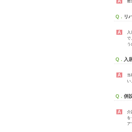
A
敷
Q．
リ
A
入
で
う
Q．
入
A
当
い
Q．
併
A
介
を
ア