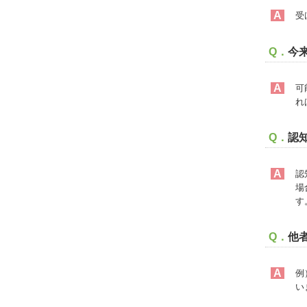
A
受
Q．
今
A
可
れ
Q．
認
A
認
場
す
Q．
他
A
例
い