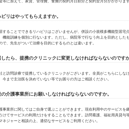
金等に加えて、家賃、管理費、食費の契約月日割分と契約翌月分がかかりま
ハビリはやってもらえますか。
居することでできるリハビリはございませんが、併設の小規模多機能型居宅
、機能訓練を個別に行ないます。ただし、病院等で行なう向上を目的とした
ので、先生がついて治療を目的にするものとは違います。
居したら、提携のクリニックに変更しなければならないのです
社と訪問診療で提携しているクリニックがございます。全員がこちらにしな
、今まで主治医を決めていない等でお困りの方はご相談ください。
設の介護事業所にお願いしなければならないのですか。
護事業所に関してはご自身で選ぶことができます。現在利用中のサービスを
うけてサービスの利用だけをすることもできます。訪問看護、福祉用具貸与
マネジャーと相談の上、適切なサービスをご利用ください。