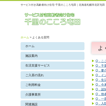
サービス付き高齢者向け住宅-千里のこころ屯田｜北海道札幌市北区屯田
ホーム
よくある質問
ホーム
よ
施設案内
▶
Q．こ
生活支援サービス
▶
Q．千
▶
Q．要
ご入居の流れ
▶
Q．イ
▶
Q．生
▶
Q．今
ご利用料金
▶
Q．認
▶
Q．他
介護事業所
▶
Q．一
▶
Q．入
関連施設